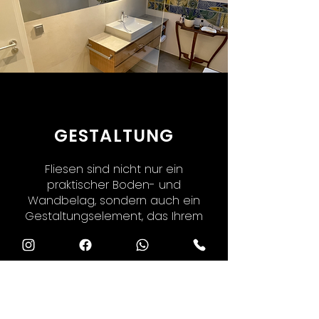
GESTALTUNG
Fliesen sind nicht nur ein
praktischer Boden- und
Wandbelag, sondern auch ein
Gestaltungselement, das Ihrem
Zuhause Persönlichkeit verleiht. Mit
ihren vielfältigen Materialien,
Designs und
Anwendungsmöglichkeiten bieten
Fliesen eine breite Palette an
Optionen, um Ihr Zuhause zu