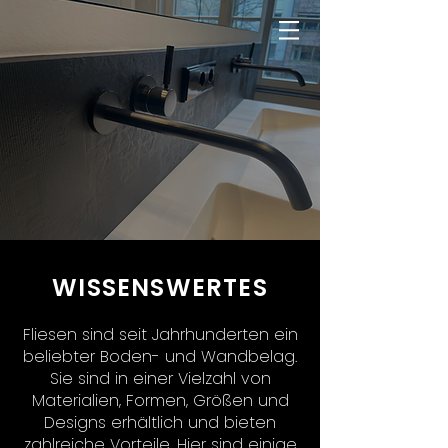
WISSENSWERTES
Fliesen sind seit Jahrhunderten ein
beliebter Boden- und Wandbelag.
Sie sind in einer Vielzahl von
Materialien, Formen, Größen und
Designs erhältlich und bieten
zahlreiche Vorteile. Hier sind einige