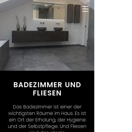
BADEZIMMER UND
FLIESEN
Das Badezimmer ist einer der
wichtigsten Räume im Haus. Es ist
ein Ort der Erholung, der Hygiene
und der Selbstpflege. Und Fliesen