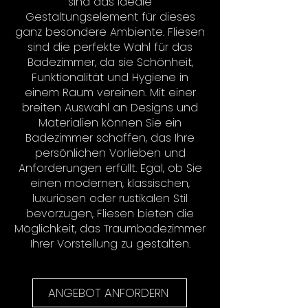
sind das ideale
Gestaltungselement für dieses
ganz besondere Ambiente. Fliesen
sind die perfekte Wahl für das
Badezimmer, da sie Schönheit,
Funktionalität und Hygiene in
einem Raum vereinen. Mit einer
breiten Auswahl an Designs und
Materialien können Sie ein
Badezimmer schaffen, das Ihre
persönlichen Vorlieben und
Anforderungen erfüllt. Egal, ob Sie
einen modernen, klassischen,
luxuriösen oder rustikalen Stil
bevorzugen, Fliesen bieten die
Möglichkeit, das Traumbadezimmer
Ihrer Vorstellung zu gestalten.
ANGEBOT ANFORDERN