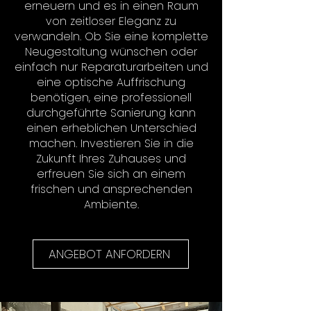
erneuern und es in einen Raum
von zeitloser Eleganz zu
verwandeln. Ob Sie eine komplette
Neugestaltung wünschen oder
einfach nur Reparaturarbeiten und
eine optische Auffrischung
benötigen, eine professionell
durchgeführte Sanierung kann
einen erheblichen Unterschied
machen. Investieren Sie in die
Zukunft Ihres Zuhauses und
erfreuen Sie sich an einem
frischen und ansprechenden
Ambiente.
ANGEBOT ANFORDERN