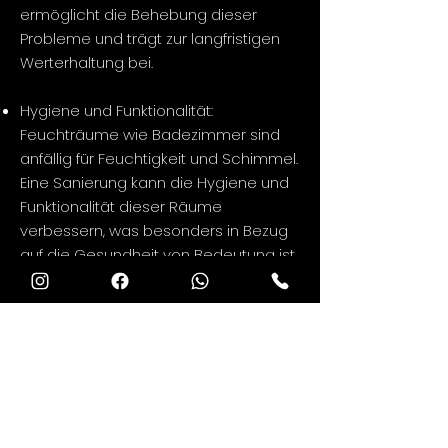
ermöglicht die Behebung dieser
Probleme und trägt zur langfristigen
Werterhaltung bei.
Hygiene und Funktionalität:
Feuchträume wie Badezimmer sind
anfällig für Feuchtigkeit und Schimmel.
Eine Sanierung kann die Hygiene und
Funktionalität dieser Räume
verbessern, was besonders in Bezug
auf die Gesundheit von Bedeutung ist.
Wertsteigerung der Immobilie: Eine
professionell durchgeführte Sanierung
kann den Wert Ihrer Immobilie
erheblich steigern. Dies ist besonders
wichtig, wenn Sie Ihr Zuhause
verkaufen oder vermieten möchten.