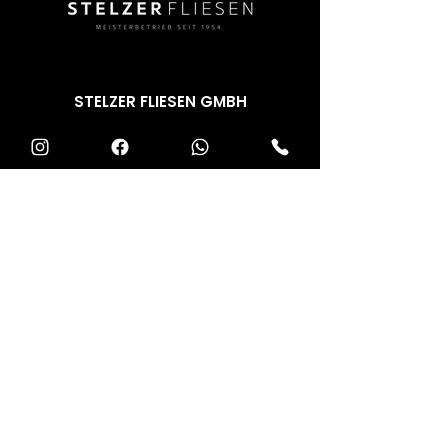
STELZER FLIESEN GMBH
Im Bauke 8a
57392 Schmallenberg
Tel.: 02972 / 2304
Mail:
info@stelzer-fliesen.de
RECHTLICHES
Impressum
Datenschutz
Cookies